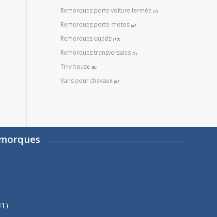
Remorques porte voiture fermée
(7)
Remorques porte-motos
(2)
Remorques quads
(10)
Remorques transversales
(1)
Tiny house
(8)
Vans pour chevaux
(9)
emorques
31)