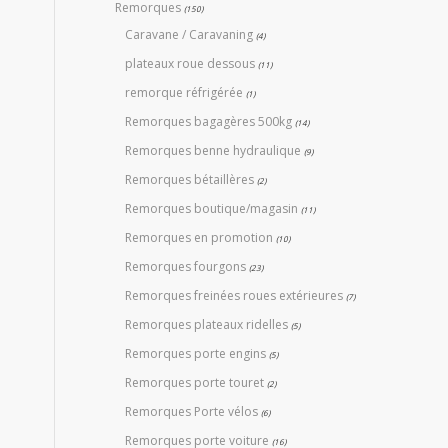
Remorques
(150)
Caravane / Caravaning
(4)
plateaux roue dessous
(11)
remorque réfrigérée
(1)
Remorques bagagères 500kg
(14)
Remorques benne hydraulique
(9)
Remorques bétaillères
(2)
Remorques boutique/magasin
(11)
Remorques en promotion
(10)
Remorques fourgons
(23)
Remorques freinées roues extérieures
(7)
Remorques plateaux ridelles
(5)
Remorques porte engins
(5)
Remorques porte touret
(2)
Remorques Porte vélos
(6)
Remorques porte voiture
(16)