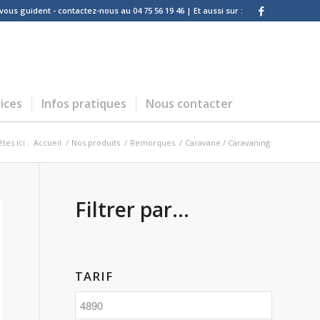
us guident - contactez-nous au 04 75 56 19 46 | Et aussi sur :
ices
Infos pratiques
Nous contacter
tes ici :
Accueil
/
Nos produits
/
Remorques
/
Caravane / Caravaning
Filtrer par...
TARIF