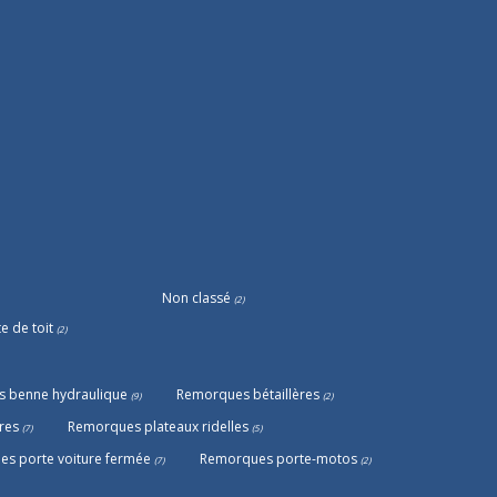
Non classé
(2)
e de toit
(2)
 benne hydraulique
Remorques bétaillères
(9)
(2)
res
Remorques plateaux ridelles
(7)
(5)
s porte voiture fermée
Remorques porte-motos
(7)
(2)