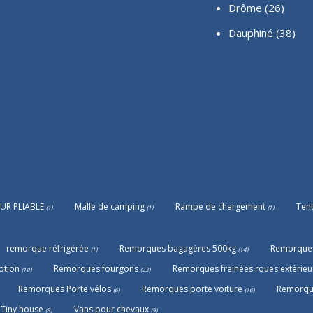
Drôme (26)
Dauphiné
(38)
UR PLIABLE
Malle de camping
Rampe de chargement
Tent
(1)
(1)
(1)
remorque réfrigérée
Remorques bagagères 500kg
Remorques
(1)
(14)
otion
Remorques fourgons
Remorques freinées roues extérieu
(10)
(23)
Remorques Porte vélos
Remorques porte voiture
Remorque
(6)
(16)
Tiny house
Vans pour chevaux
(8)
(9)