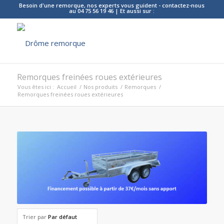
Besoin d'une remorque, nos experts vous guident - contactez-nous
au 04 75 56 19 46 | Et aussi sur :
Remorques freinées roues extérieures
Vous êtes ici :
Accueil
/
Nos produits
/
Remorques
/
Remorques freinées roues extérieures
Trier par
Par défaut