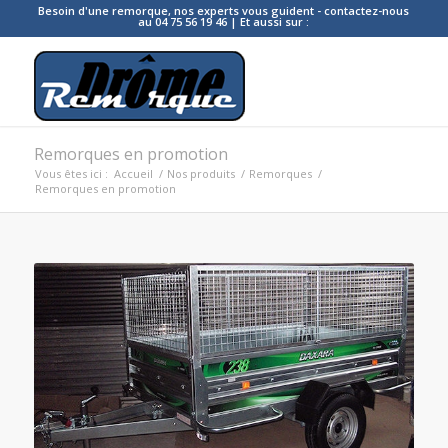
Besoin d'une remorque, nos experts vous guident - contactez-nous
au 04 75 56 19 46 | Et aussi sur :
Remorques en promotion
Vous êtes ici :
Accueil
/
Nos produits
/
Remorques
/
Remorques en promotion