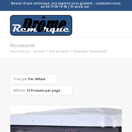
Besoin d'une remorque, nos experts vous guident - contactez-nous
au 04 75 56 19 46 | Et aussi sur :
Nouveauté
Vous êtes ici :
Accueil
/
Nos produits
/
Etiquette: Nouveauté
Trier par
Par défaut
Afficher
15 Produits par page