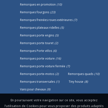
Remorques en promotion
(10)
Remorques fourgons
(23)
Remorques freinées roues extérieures
(7)
Remorques plateaux ridelles
(5)
Remorques porte engins
(5)
Remorques porte touret
(2)
Remorques Porte vélos
(6)
Remorques porte voiture
(16)
Remorques porte voiture fermée
(7)
Remorques porte-motos
(2)
Remorques quads
(10)
Remorques transversales
(1)
Tiny house
(8)
Vans pour chevaux
(9)
En poursuivant votre navigation sur ce site, vous acceptez
l’utilisation de Cookies pour vous proposer des produits adaptés