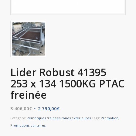
Lider Robust 41395
253 x 134 1500KG PTAC
freinée
3 406,00
€
2 790,00
€
Category:
Remorques freinées roues extérieures
Tags:
Promotion
,
Promotions utilitaires