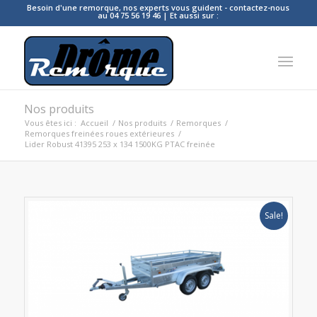
Besoin d'une remorque, nos experts vous guident - contactez-nous
au 04 75 56 19 46 | Et aussi sur :
Nos produits
Vous êtes ici :
Accueil
/
Nos produits
/
Remorques
/
Remorques freinées roues extérieures
/
Lider Robust 41395 253 x 134 1500KG PTAC freinée
Sale!