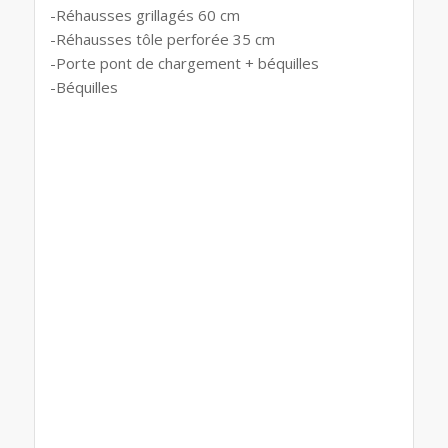
-Réhausses grillagés 60 cm
-Réhausses tôle perforée 35 cm
-Porte pont de chargement + béquilles
-Béquilles
Remorques lider, Remorques lider drome,
Remorques lider Rhône Alpes, remorques lider
auvergne Rhône-Alpes, remorques lider robust
41390, remorques lider robust 41395 1500kg,
Remorques lider Utilitaires, Remorques lider
particuliers, Remorques lider professionnels,
Remorque lider polyvalente, Remorques lider
Ardèche, Remorques lider Aix en Provence,
Remorques lider robust Lyon, Remorques lider
Vaucluse, Remorques lider Montpellier, drome
remorque, Remorques lider Marseille, Remorques
lider Avignon, Remorques lider orange,
Remorques lider gard, Remorques lider valence,
Remorques lider Rhône, Remorques lider Saint