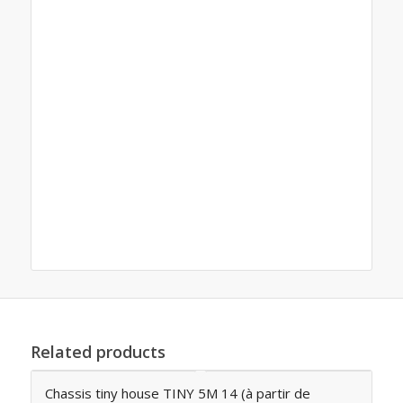
auvergne, Remorques boro Clermont-Ferrand,
Remorques, boro, niewiadow , boro , boro,
remorques boro Transports, remorque boro
Déchèterie, plateau atlas, remorques boro
Montélimar, remorques boro Aubenas, remorques
boro Trigano, Trigano, remorques boro Nîmes,
remorques boro vienne , remorques boro gap,
remorques boro hérault, remorques boro Lozère,
remorques boro puy de dome, remorques boro
cantal, remorque boro haute loire , remorques
boro sud-est, boro, remorque , drome remorque
Related products
Chassis tiny house TINY 5M 14 (à partir de