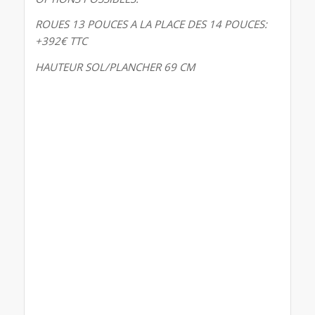
ROUES 13 POUCES A LA PLACE DES 14 POUCES:
+392€ TTC
HAUTEUR SOL/PLANCHER 69 CM
Remorques boro, Remorques boro drome,
Remorques boro Rhône Alpes, remorques boro
auvergne Rhône-Alpes, remorques boro ,
remorques boro , Remorques boro Utilitaires,
Remorques niewiadow particuliers, Remorques
boro professionnels, Remorque boro polyvalente,
Remorques boro Ardèche, Remorques boro Aix
en Provence, Remorques boro plateau Lyon,
Remorques boro Vaucluse, Remorques boro
Montpellier, drome remorque, Remorques boro
Marseille, Remorques boro Avignon, Remorques
boro orange, Remorques boro gard, Remorques
boro valence, Remorques boro Rhône,
Remorques boro Saint Etienne, Remorques boro