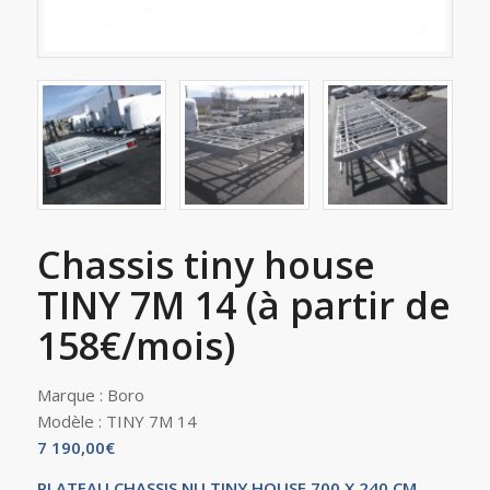
Chassis tiny house
TINY 7M 14 (à partir de
158€/mois)
Marque :
Boro
Modèle :
TINY 7M 14
7 190,00
€
PLATEAU CHASSIS NU TINY HOUSE 700 X 240 CM