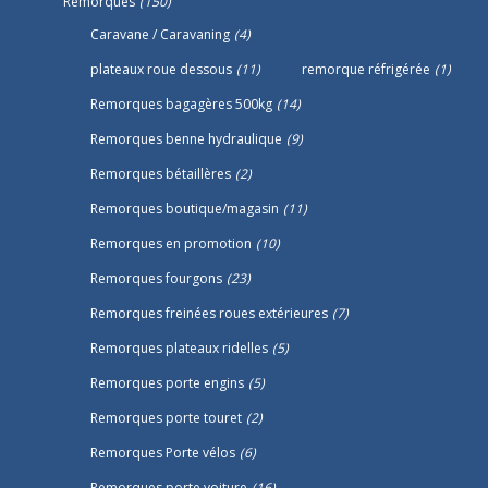
Remorques
(150)
Caravane / Caravaning
(4)
plateaux roue dessous
(11)
remorque réfrigérée
(1)
Remorques bagagères 500kg
(14)
Remorques benne hydraulique
(9)
Remorques bétaillères
(2)
Remorques boutique/magasin
(11)
Remorques en promotion
(10)
Remorques fourgons
(23)
Remorques freinées roues extérieures
(7)
Remorques plateaux ridelles
(5)
Remorques porte engins
(5)
Remorques porte touret
(2)
Remorques Porte vélos
(6)
Remorques porte voiture
(16)