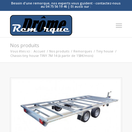
Besoin d'une remorque, nos experts vous guident - contactez-nous
au 04 75 56 19 46 | Et aussi sur :
Nos produits
Vous êtes ici :
Accueil
/
Nos produits
/
Remorques
/
Tiny house
/
Chassis tiny house TINY 7M 14 (à partir de 158€/mois)