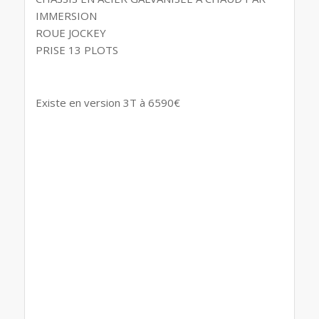
IMMERSION
ROUE JOCKEY
PRISE 13 PLOTS
Existe en version 3T à 6590€
Remorques temared, Remorques tema drome,
Remorques martz Rhône Alpes, remorques martz
auvergne Rhône-Alpes, remorques tema
carkeeper, remorques martz plateau eco ,
Remorques martz Utilitaires, Remorques
transporter particuliers, Remorques martz
professionnels, Remorque carkeeper polyvalente,
Remorques martz Ardèche, Remorques tema Aix
en Provence, Remorques tema Lyon, Remorques
plateau Vaucluse, Remorques temared