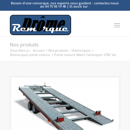
Besoin d'une remorque, nos experts vous guident - contactez-nous
au 04 75 56 19 46 | Et aussi sur :
Nos produits
Vous êtes ici :
Accueil
/
Nos produits
/
Remorques
/
Remorques porte voiture
/
Porte-voiture Martz Carkeeper 2700 5m