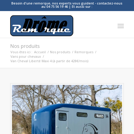
Besoin d'une remorque, nos experts vous guident - contactez-nous
au 04 75 56 19 46 | Et aussi sur :
Nos produits
Vous êtes ici :
Accueil
/
Nos produits
/
Remorques
/
Vans pour chevaux
/
Van Cheval Liberté Maxi 4 (à partir de 428€/mois)