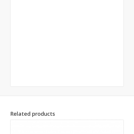
liberte Transports, remorque cheval liberte
Déchèterie, remorques cheval liberte Montélimar,
remorques cheval liberte Aubenas, remorques
cheval liberte Trigano, Trigano, remorques cheval
liberte Nîmes, remorques cheval liberte vienne ,
remorques cheval liberte gap, remorques cheval
liberte hérault, remorques cheval liberte Lozère,
remorques cheval liberte puy de dome,
remorques cheval liberte cantal, remorque cheval
liberte haute loire , remorques cheval liberte sud-
est, cheval liberte remorque acier
Related products