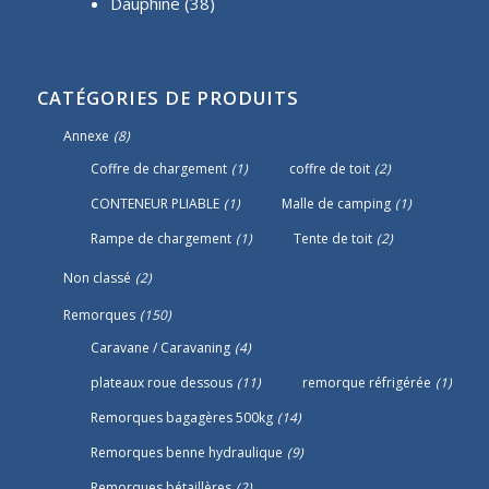
Dauphiné
(38)
CATÉGORIES DE PRODUITS
Annexe
(8)
Coffre de chargement
(1)
coffre de toit
(2)
CONTENEUR PLIABLE
(1)
Malle de camping
(1)
Rampe de chargement
(1)
Tente de toit
(2)
Non classé
(2)
Remorques
(150)
Caravane / Caravaning
(4)
plateaux roue dessous
(11)
remorque réfrigérée
(1)
Remorques bagagères 500kg
(14)
Remorques benne hydraulique
(9)
Remorques bétaillères
(2)